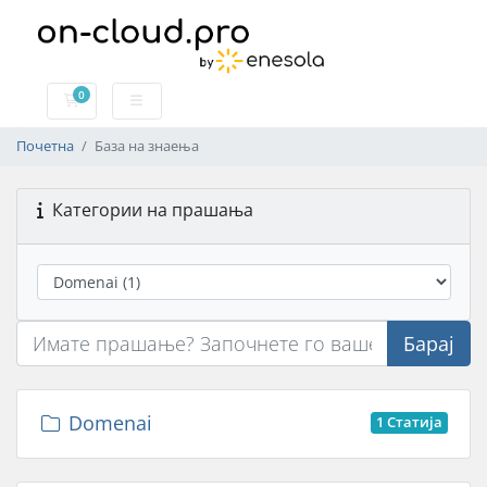
0
Потрошувачка кошничка
Почетна
База на знаења
Категории на прашања
Барај
Domenai
1 Статија