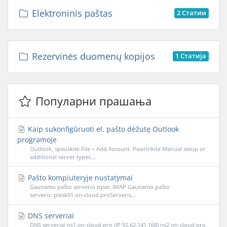
Elektroninis paštas
2 Статии
Rezervinės duomenų kopijos
1 Статија
Популарни прашања
Kaip sukonfigūruoti el. pašto dėžutę Outlook
programoje
Outlook, spauskite File > Add Account. Pasirinkite Manual setup or
additional server types....
Pašto kompiuteryje nustatymai
Gaunamo pašto serverio tipas: IMAP Gaunamo pašto
serveris: plesk01.on-cloud.proServeris...
DNS serveriai
DNS serveriai ns1.on-cloud.pro (IP 92.62.141.168) ns2.on-cloud.pro