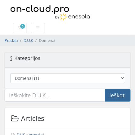
0
Shopping Cart
Pradžia
D.U.K
Domenai
Kategorijos
Ieškoti
Articles
DNS serveriai