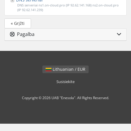
DNS serveriai ns1.on-cloud.pro (IP 92.62.141.168) ns2.on-cloud.pro
(IP 92.62.141.239)
« Grįžti
Pagalba
Lithuanian / EUR
Susisiekite
Copyright © 2026 UAB "Enesola". All Rights Reserved.