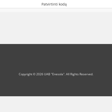
Patvirtinti kodą
Copyright © 2026 UAB "Enesola". All Rights Reserved.