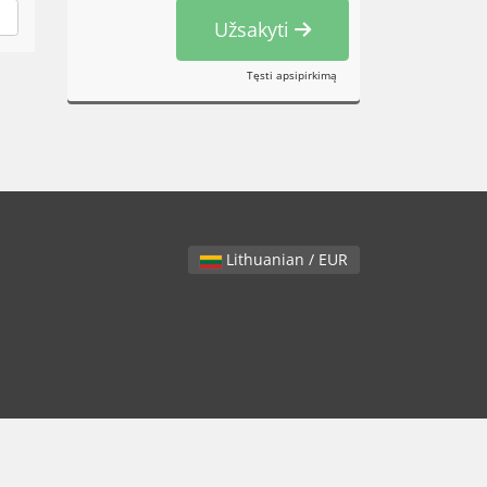
Užsakyti
Tęsti apsipirkimą
Lithuanian / EUR