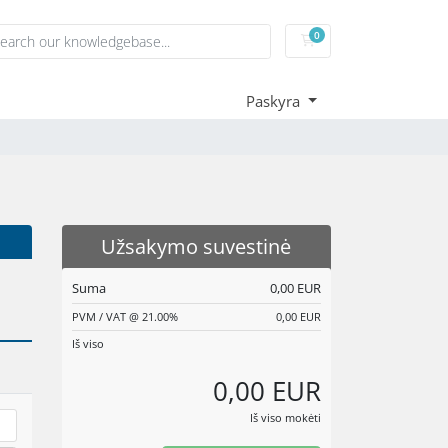
0
Shopping Cart
Paskyra
Užsakymo suvestinė
Suma
0,00 EUR
PVM / VAT @ 21.00%
0,00 EUR
Iš viso
0,00 EUR
Iš viso mokėti