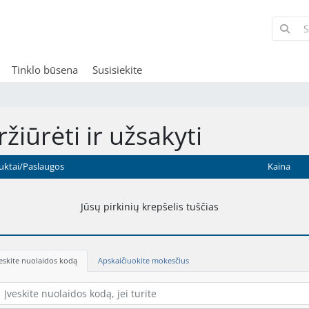
Tinklo būsena
Susisiekite
ržiūrėti ir užsakyti
uktai/Paslaugos
Kaina
Jūsų pirkinių krepšelis tuščias
eskite nuolaidos kodą
Apskaičiuokite mokesčius