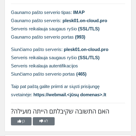
Gaunamo pašto serverio tipas:
IMAP
Gaunamo pašto serveris:
plesk01.on-cloud.pro
Serveris reikalauja saugaus ryšio
(SSL/TLS)
Gaunamo pašto serverio portas
(993)
Siunčiamo pašto serveris:
plesk01.on-cloud.pro
Serveris reikalauja saugaus ryšio
(SSL/TLS)
Serveris reikalauja autentifikacijos
Siunčiamo pašto serverio portas
(465)
Taip pat paštą galite priimti ar siųsti prisijungę
svetainėje:
https://webmail.<jūsų domenas>.lt
?האם התשובה שקיבלתם הייתה מועילה
לא
כן