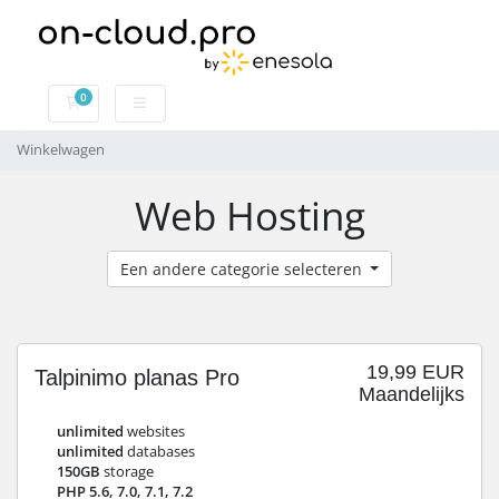
0
Winkelwagen
Winkelwagen
Web Hosting
Een andere categorie selecteren
19,99 EUR
Talpinimo planas Pro
Maandelijks
unlimited
websites
unlimited
databases
150GB
storage
PHP 5.6, 7.0, 7.1, 7.2